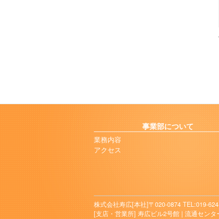
事業部について
業務内容
アクセス
株式会社寿広[本社]〒020-0874
TEL:019-624
[支店・営業所]
寿広ビル2号館 |
流通センター