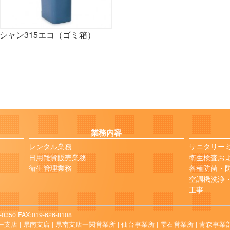
シャン315エコ（ゴミ箱）
業務内容
レンタル業務
サニタリーミ
日用雑貨販売業務
衛生検査お
衛生管理業務
各種防菌・
空調機洗浄・
工事
-0350
FAX:019-626-8108
支店 |
県南支店 |
県南支店一関営業所 |
仙台事業所 |
雫石営業所 |
青森事業部