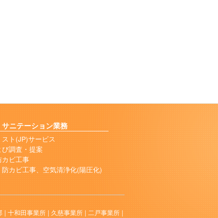
サニテーション業務
スト(JP)サービス
よび調査・提案
防カビ工事
防カビ工事、空気清浄化(陽圧化)
 |
十和田事業所 |
久慈事業所 |
二戸事業所 |