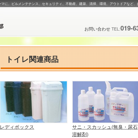
ーマに、ビルメンテナンス、セキュリティ、不動産、建築、清掃、環境、アウトドアなど、
019-6
お問い合わせ
TEL:
トイレ関連商品
レディボックス
サニ・スカッシュ(無臭・尿石
溶解剤)